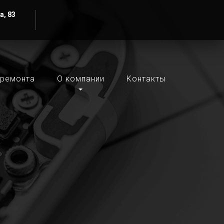
а, 83
 ремонта
О компании
Контакты
в