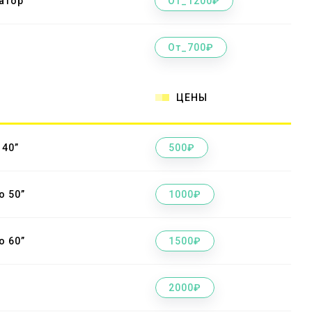
атор
От_1200₽
От_700₽
ЦЕНЫ
 40”
500₽
о 50”
1000₽
о 60”
1500₽
2000₽