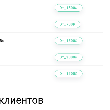
От_1500₽
От_700₽
B»
От_1500₽
От_3000₽
От_1500₽
клиентов